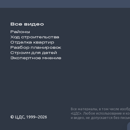
Все видео
Районы
Ход строительства
Отделка квартир
Разбор планировок
Строим для детей
Экспертное мнение
Все материалы, в том числе изо
«ЦДС». Любое использование и к
© ЦДС, 1999–2026
и видео, не допускается без пис