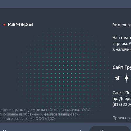
Камеры
Видеопо
На этом 
строим. 
в наличи
Сайт Г
Санкт-Пе
пр. Добр
(812) 320
бражения, размещаемые на сайте, принадлежат ООО
опирование изображений, файлов планировок
Проект р
ьменного разрешения ООО «ЦДС».