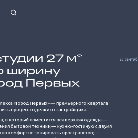
тудии 27 м²
23 сентяб
ю ширину
ород Первых
Unmute
плекса «Город Первых» — премьерного квартала
нить процесс отделки от застройщика.
а, в который поместится вся верхняя одежда;—
ения бытовой техники;— кухню-гостиную с двумя
жно комфортно зонировать пространство;—