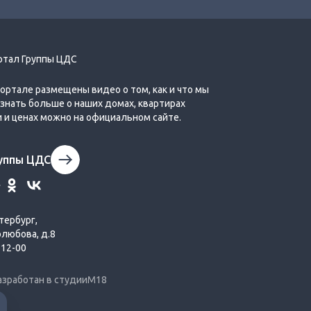
ртал Группы ЦДС
портале размещены видео о том, как и что мы
Обзор планировок третьей очереди
Узнать больше о наших домах, квартирах
Города Первых
и и ценах можно на официальном сайте.
руппы ЦДС
тербург,
олюбова, д.8
Обзор планировок квартир‐студий в
-12-00
жилых комплексах Группы ЦДС
азработан в студии
М18