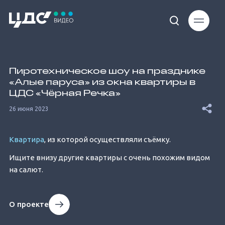
Loaded
:
41.78%
Пиротехническое шоу на празднике
«Алые паруса» из окна квартиры в
ЦДС «Чёрная Речка»
26 июня 2023
Unmute
Квартира
, из которой осуществляли съёмку.
Ищите внизу другие квартиры с очень похожим видом
на салют.
О проекте