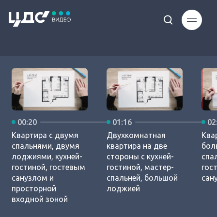
Loaded
:
9.11%
00:20
01:16
02
Unmute
Квартира с двумя
Двухкомнатная
Ква
спальнями, двумя
квартира на две
бол
лоджиями, кухней-
стороны с кухней-
спа
гостиной, гостевым
гостиной, мастер-
гос
санузлом и
спальней, большой
сан
просторной
лоджией
входной зоной