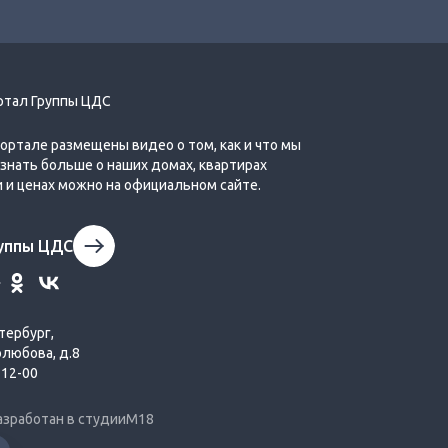
ртал Группы ЦДС
Путь домой глазами жителя бизнес‐
портале размещены видео о том, как и что мы
квартала ЦДС «Чёрная Речка»
Узнать больше о наших домах, квартирах
и и ценах можно на официальном сайте.
руппы ЦДС
тербург,
ЦДС «Чёрная Речка»: кратко о
олюбова, д.8
построенных домах в квартале
-12-00
азработан в студии
М18