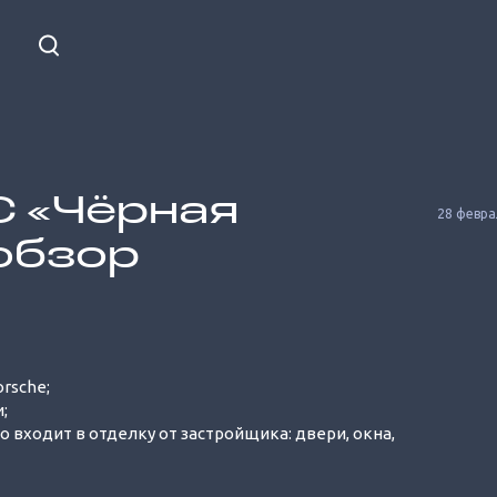
С «Чёрная
28 февра
обзор
Unmute
orsche;
;
 входит в отделку от застройщика: двери, окна,