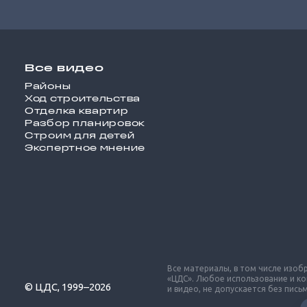
Все видео
Районы
Ход строительства
Отделка квартир
Разбор планировок
Строим для детей
Экспертное мнение
Все материалы, в том числе изо
«ЦДС». Любое использование и к
© ЦДС, 1999–2026
и видео, не допускается без пис