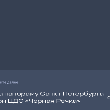
ите далее
а панораму Санкт‐Петербурга
С
он ЦДС «Чёрная Речка»