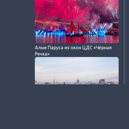
Алые Паруса из окон ЦДС «Чёрная
Речка»
Видовые квартиры в ЦДС «Чёрная
Речка»