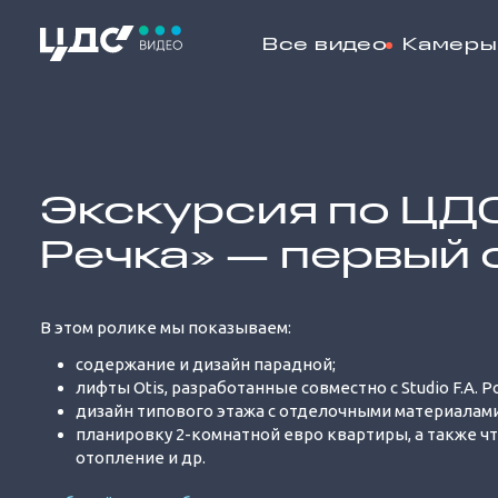
Все видео
Камеры
Loaded
:
9.86%
Экскурсия по ЦД
Речка» — первый 
В этом ролике мы показываем:
содержание и дизайн парадной;
лифты Otis, разработанные совместно с Studio F.A. P
дизайн типового этажа с отделочными материалами
планировку 2-комнатной евро квартиры, а также что
отопление и др.