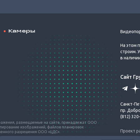
Камеры
Видеопо
На этом 
строим. 
в наличи
Сайт Г
Санкт-Пе
пр. Добр
(812) 320
бражения, размещаемые на сайте, принадлежат ООО
опирование изображений, файлов планировок
Проект р
ьменного разрешения ООО «ЦДС».