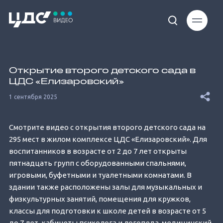
Loaded
:
54.72%
Открытие второго детского сада в
ЦДС «Елизаровский»
1 сентября 2025
Смотрите видео с открытия второго детского сада на
Unmute
295 мест в жилом комплексе ЦДС «Елизаровский». Для
воспитанников в возрасте от 2 до 7 лет открыты
пятнадцать групп с оборудованными спальнями,
игровыми, буфетными и туалетными комнатами. В
здании также расположены залы для музыкальных и
физкультурных занятий, помещения для кружков,
классы для подготовки к школе детей в возрасте от 5
до 7 лет, кабинеты психолога и логопеда, медицинский