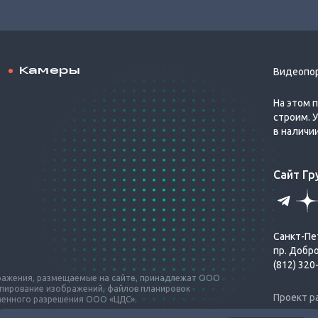
Камеры
Видеопо
На этом 
строим. 
в наличи
Сайт Г
Санкт-Пе
пр. Добр
(812) 320
бражения, размещаемые на сайте, принадлежат ООО
опирование изображений, файлов планировок
Проект р
ьменного разрешения ООО «ЦДС».