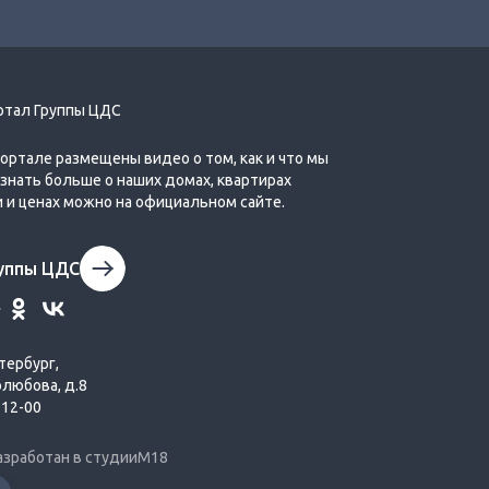
ртал Группы ЦДС
Обзор планировок второй очереди
Города Первых
портале размещены видео о том, как и что мы
Узнать больше о наших домах, квартирах
и и ценах можно на официальном сайте.
руппы ЦДС
тербург,
олюбова, д.8
-12-00
азработан в студии
М18