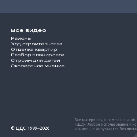
Все видео
Районы
Ход строительства
Отделка квартир
Разбор планировок
Строим для детей
Экспертное мнение
Все материалы, в том числе изо
«ЦДС». Любое использование и к
© ЦДС, 1999–2026
и видео, не допускается без пис