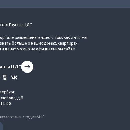
ртал Группы ЦДС
Обзор планировок второй очереди
портале размещены видео о том, как и что мы
Города Первых
Узнать больше о наших домах, квартирах
и и ценах можно на официальном сайте.
руппы ЦДС
тербург,
олюбова, д.8
-12-00
азработан в студии
М18