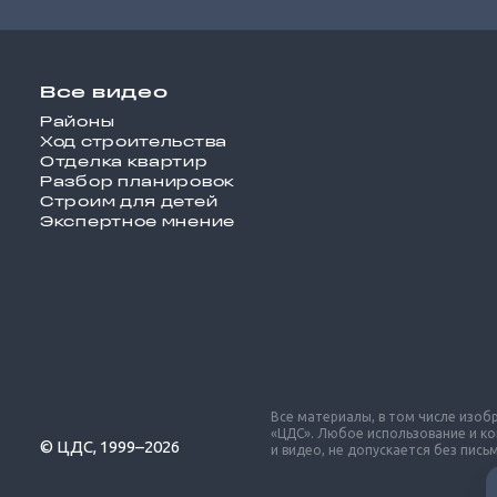
Все видео
Районы
Ход строительства
Отделка квартир
Разбор планировок
Строим для детей
Экспертное мнение
Все материалы, в том числе изо
«ЦДС». Любое использование и к
© ЦДС, 1999–2026
и видео, не допускается без пис