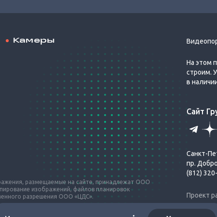
Камеры
Видеопо
На этом 
строим. 
в наличи
Сайт Г
Санкт-Пе
пр. Добр
(812) 320
бражения, размещаемые на сайте, принадлежат ООО
опирование изображений, файлов планировок
Проект р
ьменного разрешения ООО «ЦДС».