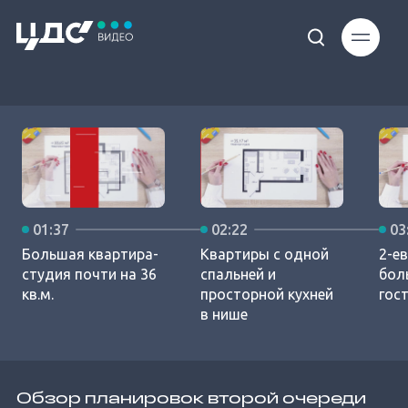
Loaded
:
7.76%
01:37
02:22
03
Unmute
Большая квартира-
Квартиры с одной
2-е
студия почти на 36
спальней и
бол
кв.м.
просторной кухней
гос
в нише
Обзор планировок второй очереди