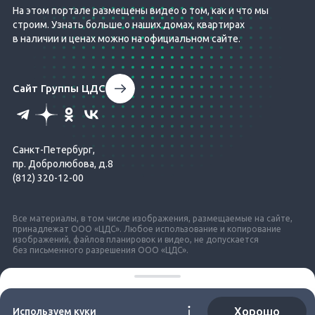
На этом портале размещены видео о том, как и что мы
строим. Узнать больше о наших домах, квартирах
в наличии и ценах можно на официальном сайте.
Сайт Группы ЦДС
Санкт-Петербург,
пр. Добролюбова, д.8
(812) 320-12-00
Все материалы, в том числе изображения, размещаемые на сайте,
принадлежат ООО «ЦДС». Любое использование и копирование
изображений, файлов планировок и видео, не допускается
без письменного разрешения ООО «ЦДС».
© ЦДС, 1999–2026
Экспертное мнение
Проект разработан в студии
М18
Хорошо
Используем куки