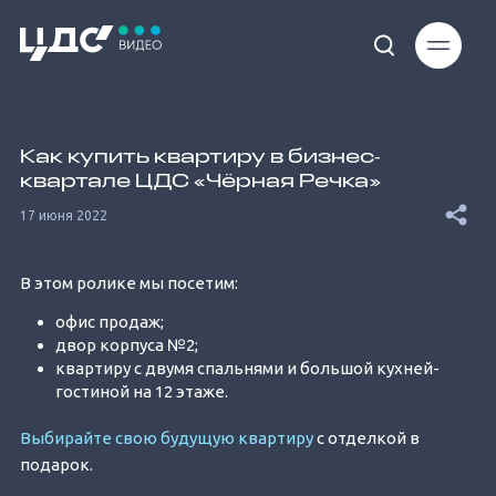
Loaded
:
7.20%
Как купить квартиру в бизнес‐
квартале ЦДС «Чёрная Речка»
17 июня 2022
В этом ролике мы посетим:
Unmute
офис продаж;
двор корпуса №2;
квартиру с двумя спальнями и большой кухней-
гостиной на 12 этаже.
Выбирайте свою будущую квартиру
с отделкой в
подарок.