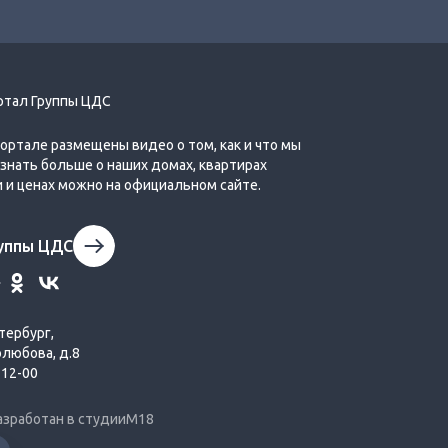
Обзор 2‐комнатной (евро) квартиры
ртал Группы ЦДС
37,1 м² в ЦДС «Новые Горизонты»
участок 2
портале размещены видео о том, как и что мы
Узнать больше о наших домах, квартирах
и и ценах можно на официальном сайте.
руппы ЦДС
Обзор квартиры‐студии 31,59 м² в
тербург,
ЦДС «Новые Горизонты» участок 2
олюбова, д.8
-12-00
азработан в студии
М18