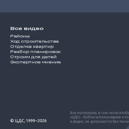
Все видео
Районы
Ход строительства
Отделка квартир
Разбор планировок
Строим для детей
Экспертное мнение
Все материалы, в том числе изо
«ЦДС». Любое использование и к
© ЦДС, 1999–2026
и видео, не допускается без пис