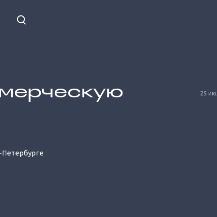
ммерческую
25 ию
-Петербурге
Unmute