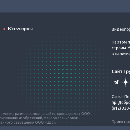
Камеры
Видеопо
На этом 
строим. 
в наличи
Сайт Г
Санкт-Пе
пр. Добр
(812) 320
бражения, размещаемые на сайте, принадлежат ООО
опирование изображений, файлов планировок
Проект р
ьменного разрешения ООО «ЦДС».