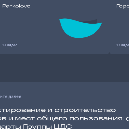
Parkolovo
Гор
14 видео
17 вид
ите далее
тирование и строительство
в и мест общего пользования:
С
дарты Группы ЦДС