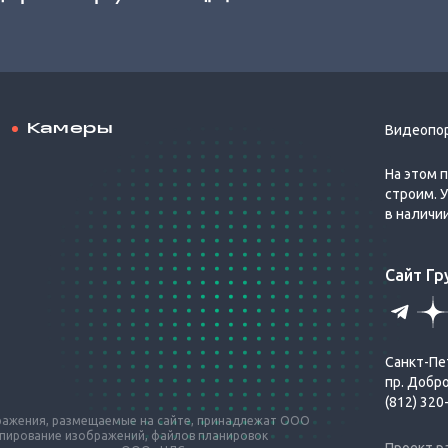
Камеры
Видеопо
На этом 
строим. 
в наличи
Сайт Г
Санкт-Пе
пр. Добр
(812) 320
бражения, размещаемые на сайте, принадлежат ООО
опирование изображений, файлов планировок