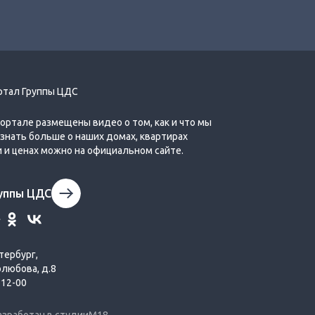
ртал Группы ЦДС
портале размещены видео о том, как и что мы
Узнать больше о наших домах, квартирах
и и ценах можно на официальном сайте.
руппы ЦДС
тербург,
олюбова, д.8
-12-00