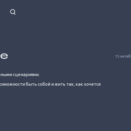
ре
15 октяб
нными сценариями.
возможности быть собой и жить так, как хочется
Unmute