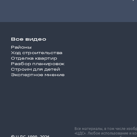
Все видео
Районы
Ход строительства
Отделка квартир
Разбор планировок
Строим для детей
Экспертное мнение
Все материалы, в том числе изо
«ЦДС». Любое использование и к
© ЦДС, 1999–2026