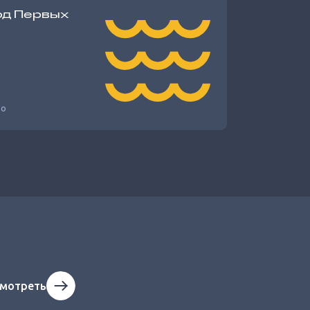
од Первых
5 признаков удачной планировки
ео
квартиры
Частые вопросы по дистанционной
покупке квартиры
мотреть