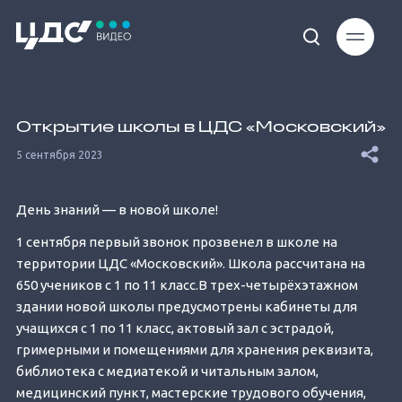
Loaded
:
33.85%
Открытие школы в ЦДС «Московский»
5 сентября 2023
День знаний — в новой школе!
1 сентября первый звонок прозвенел в школе на
Unmute
территории ЦДС «Московский». Школа рассчитана на
650 учеников с 1 по 11 класс.В трех-четырёхэтажном
здании новой школы предусмотрены кабинеты для
учащихся с 1 по 11 класс, актовый зал с эстрадой,
гримерными и помещениями для хранения реквизита,
библиотека с медиатекой и читальным залом,
медицинский пункт, мастерские трудового обучения,