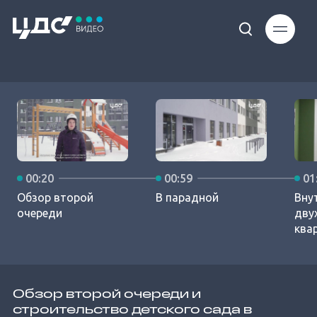
Loaded
:
10.16%
00:20
00:59
01
Unmute
Обзор второй
В парадной
Вну
очереди
дву
ква
Обзор второй очереди и
строительство детского сада в