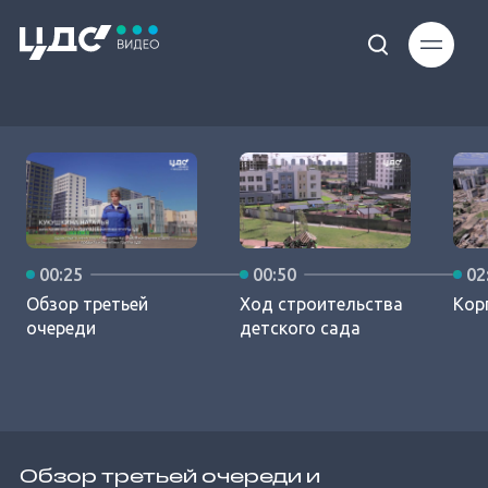
Loaded
:
10.45%
00:25
00:50
02
Unmute
Обзор третьей
Ход строительства
Корп
очереди
детского сада
Обзор третьей очереди и