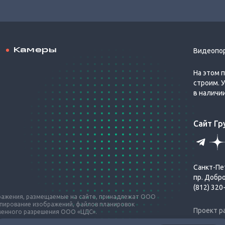
Камеры
Видеопо
На этом 
строим. 
в наличи
Сайт Г
Санкт-Пе
пр. Добр
(812) 320
бражения, размещаемые на сайте, принадлежат ООО
опирование изображений, файлов планировок
Проект р
ьменного разрешения ООО «ЦДС».