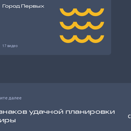
Город Первых
17 видео
ите далее
знаков удачной планировки
С
тиры