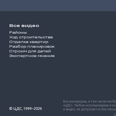
Все видео
Районы
Ход строительства
Отделка квартир
Разбор планировок
Строим для детей
Экспертное мнение
Все материалы, в том числе изо
«ЦДС». Любое использование и к
© ЦДС, 1999–2026
и видео, не допускается без пис