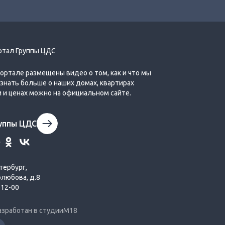
Обзор планировок квартир‐студий в
жилых комплексах Группы ЦДС
ртал Группы ЦДС
портале размещены видео о том, как и что мы
Узнать больше о наших домах, квартирах
и и ценах можно на официальном сайте.
руппы ЦДС
Что такое «евро планировки» и
почему они так популярны?
тербург,
олюбова, д.8
-12-00
азработан в студии
М18