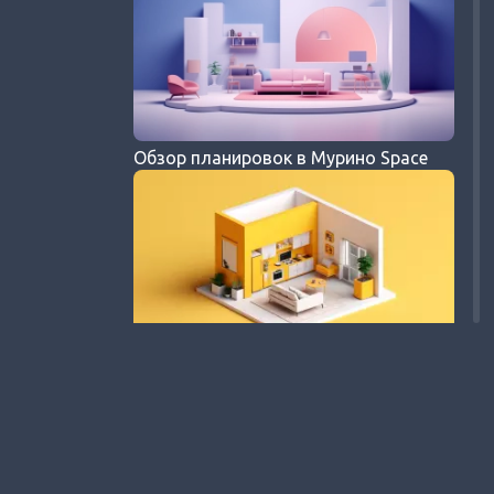
Обзор планировок в Мурино Space
Как выглядит квартира мечты для
студента?