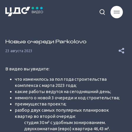
Loaded
:
10.99%
Новые очереди Parkolovo
23 августа 2023
В видео вы увидите:
что изменилось за пол года строительства
Unmute
комплекса с марта 2023 года;
какие работы ведутся на сегодняшний день;
немного о новой 3 очереди и ход строительства;
преимущества проекта;
разбор двух самых популярных планировок
квартир во второй очереди:
студия 30 м² с удобным зонированием.
двухкомнатная (евро) квартира 46,43 м².