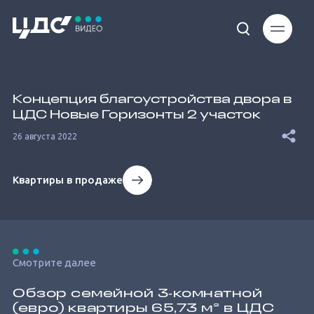
Loaded
:
26.84%
Концепция благоустройства двора в
ЦДС Новые Горизонты 2 участок
26 августа 2022
Квартиры в продаже
Unmute
Смотрите далее
Обзор семейной 3‐комнатной
(евро) квартиры 65,73 м² в ЦДС