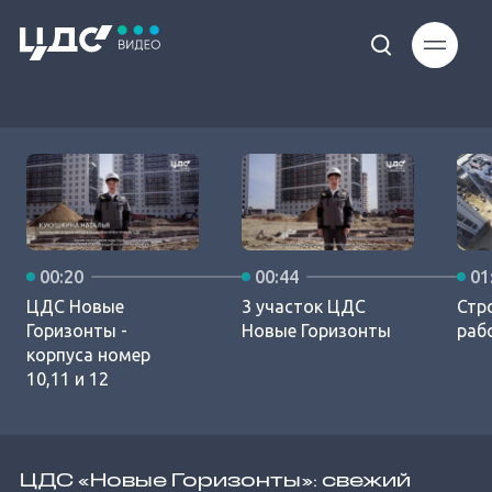
Loaded
:
6.89%
00:20
00:44
01
Unmute
ЦДС Новые
3 участок ЦДС
Стр
Горизонты -
Новые Горизонты
раб
корпуса номер
10,11 и 12
ЦДС «Новые Горизонты»: свежий