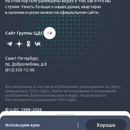
На этом портале размещены видео о том, как и что мы
строим. Узнать больше о наших домах, квартирах
в наличии и ценах можно на официальном сайте.
Сайт Группы ЦДС
Санкт-Петербург,
пр. Добролюбова, д.8
(812) 320-12-00
Все материалы, в том числе изображения, размещаемые на сайте,
принадлежат ООО «ЦДС». Любое использование и копирование
изображений, файлов планировок и видео, не допускается
без письменного разрешения ООО «ЦДС».
© ЦДС, 1999–2026
Рекомендуем посмотреть
Проект разработан в студии
М18
Хорошо
Используем куки