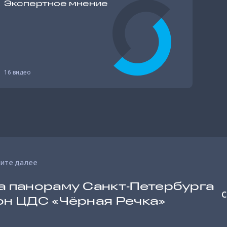
Экспертное мнение
16 видео
ите далее
а панораму Санкт‐Петербурга
С
он ЦДС «Чёрная Речка»