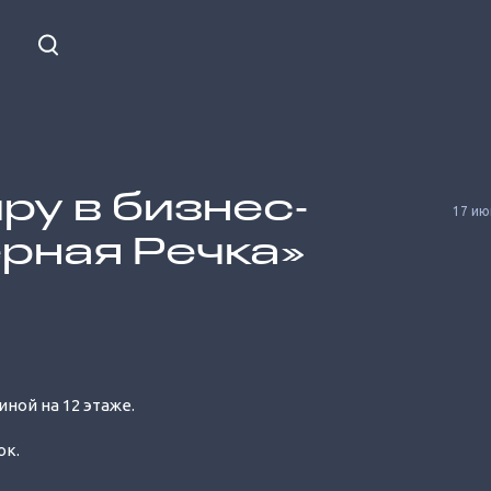
ру в бизнес‐
17 ию
рная Речка»
Unmute
ной на 12 этаже.
ок.