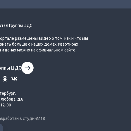
очереди неспального района
Parkolovo
ртал Группы ЦДС
портале размещены видео о том, как и что мы
Узнать больше о наших домах, квартирах
и и ценах можно на официальном сайте.
Обзор планировок второй очереди
руппы ЦДС
ЦДС Город Первых
тербург,
олюбова, д.8
-12-00
азработан в студии
М18
Обзор планировок второй очереди