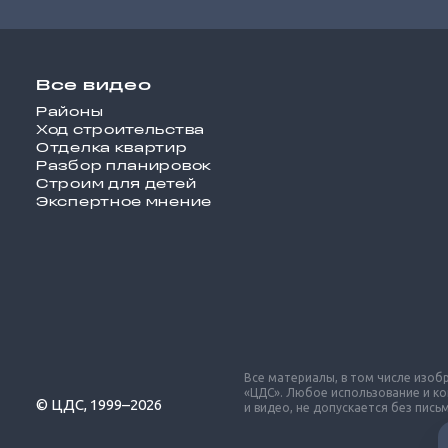
Все видео
Районы
Ход строительства
Отделка квартир
Разбор планировок
Строим для детей
Экспертное мнение
Все материалы, в том числе изо
«ЦДС». Любое использование и к
© ЦДС, 1999–2026
и видео, не допускается без пис