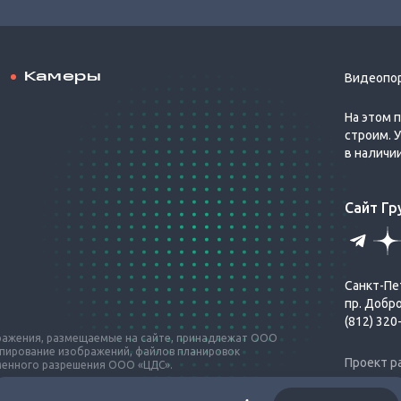
Камеры
Видеопо
На этом 
строим. 
в наличи
Сайт Г
Санкт-Пе
пр. Добр
(812) 320
бражения, размещаемые на сайте, принадлежат ООО
опирование изображений, файлов планировок
Проект р
ьменного разрешения ООО «ЦДС».