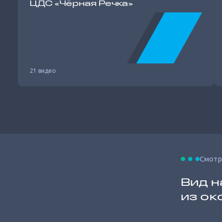
ЦДС «Чёрная Речка»
21 видео
Смотр
Вид н
из ок