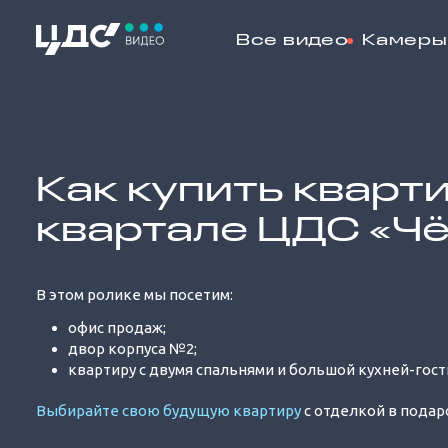
Все видео
Камеры
Loaded
:
5.45%
Как купить кварти
квартале ЦДС «Чё
В этом ролике мы посетим:
офис продаж;
двор корпуса №2;
квартиру с двумя спальнями и большой кухней-гости
Выбирайте свою будущую квартиру
с отделкой в подар