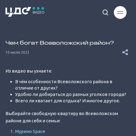
Loaded
:
7.64%
Чем богат Всеволожский район?
10 июля 2023
Из видео вы узнаете:
В чём особенности Всеволожского района в
Unmute
отличие от других?
Удобно ли добираться до разных уголков города?
Всего ли хватает для отдыха? И многое другое.
Выбирайте свободную квартиру во Всеволожском
районе для себя и семьи:
Мурино Space