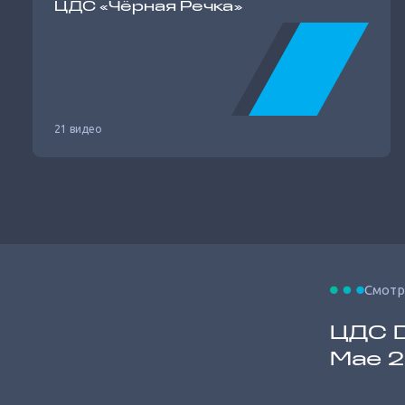
ЦДС «Чёрная Речка»
21 видео
Смотр
ЦДС D
Мае 2