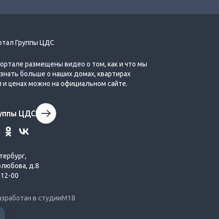
Обзор планировок второй очереди
ЦДС Город Первых
ртал Группы ЦДС
портале размещены видео о том, как и что мы
Узнать больше о наших домах, квартирах
и и ценах можно на официальном сайте.
Обзор планировок второй очереди
руппы ЦДС
ЦДС Новые Горизонты
Популярное
тербург,
олюбова, д.8
-12-00
азработан в студии
М18
Гармония в выборе