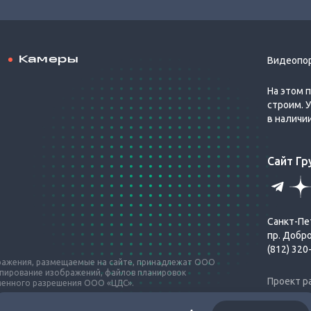
Камеры
Видеопо
На этом 
строим. 
в наличи
Сайт Г
Санкт-Пе
пр. Добр
(812) 320
бражения, размещаемые на сайте, принадлежат ООО
опирование изображений, файлов планировок
Проект р
ьменного разрешения ООО «ЦДС».