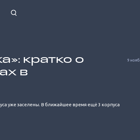
а»: кратко о
9 нояб
ах в
Unmute
уса уже заселены. В ближайшее время ещё 3 корпуса