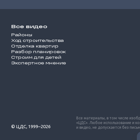
Все видео
Районы
Ход строительства
Отделка квартир
Разбор планировок
Строим для детей
Экспертное мнение
Все материалы, в том числе изо
«ЦДС». Любое использование и к
© ЦДС, 1999–2026
и видео, не допускается без пис