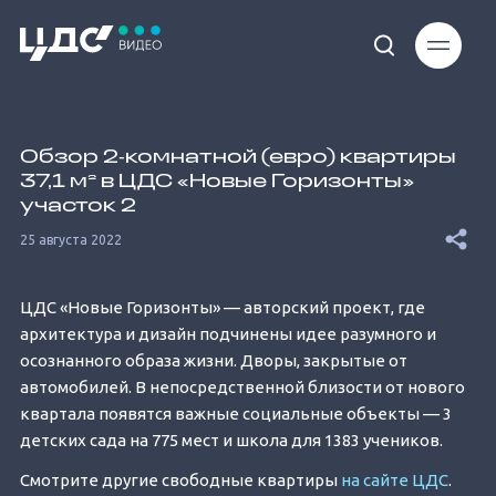
Loaded
:
11.93%
Обзор 2‐комнатной (евро) квартиры
37,1 м² в ЦДС «Новые Горизонты»
участок 2
25 августа 2022
Unmute
ЦДС «Новые Горизонты» — авторский проект, где
архитектура и дизайн подчинены идее разумного и
осознанного образа жизни. Дворы, закрытые от
автомобилей. В непосредственной близости от нового
квартала появятся важные социальные объекты — 3
детских сада на 775 мест и школа для 1383 учеников.
Смотрите другие свободные квартиры
на сайте ЦДС
.